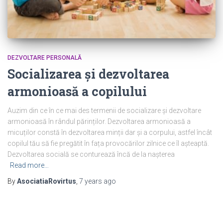
DEZVOLTARE PERSONALĂ
Socializarea și dezvoltarea
armonioasă a copilului
Auzim din ce în ce mai des termenii de socializare și dezvoltare
armonioasă în rândul părinților. Dezvoltarea armonioasă a
micuților constă în dezvoltarea minții dar și a corpului, astfel încât
copilul tău să fie pregătit în fața provocărilor zilnice ce îl așteaptă.
Dezvoltarea socială se conturează încă de la nașterea
Read more…
By
AsociatiaRovirtus
,
7 years
ago