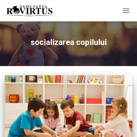
TOGG
NAVIG
socializarea copilului